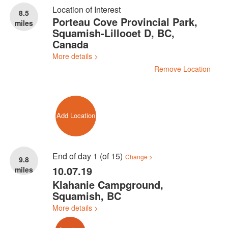
Location of Interest
8.5
Porteau Cove Provincial Park,
miles
Squamish-Lillooet D, BC,
Canada
More details >
Remove Location
Add Location
End of day 1 (of 15)
Change >
9.8
10.07.19
miles
Klahanie Campground,
Squamish, BC
More details >