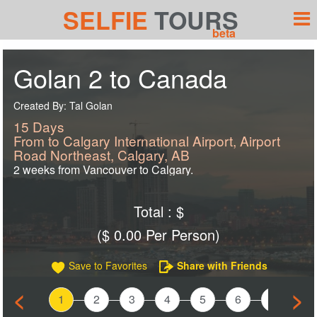
SELFIE
TOURS
beta
Golan 2 to Canada
Created By: Tal Golan
15 Days
From to Calgary International Airport, Airport
Road Northeast, Calgary, AB
2 weeks from Vancouver to Calgary.
Total : $
($ 0.00 Per Person)
Save to Favorites
Share with Friends
<
>
1
2
3
4
5
6
7
8